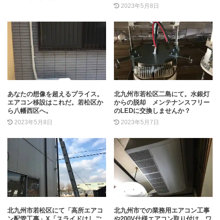
2023年5月8日
あなたの想像を超えるプライス。
北九州市若松区二島にて。水銀灯
エアコン移設はこれだ。若松区か
からの脱却 メンテナンスフリー
ら八幡西区へ。
のLEDに交換しませんか？
2023年5月8日
2023年5月7日
北九州市若松区にて「高所エアコ
北九州市での業務用エアコン工事
ン配管工事」X「スライドはしご
や200V仕様エアコン取り付け。ワ