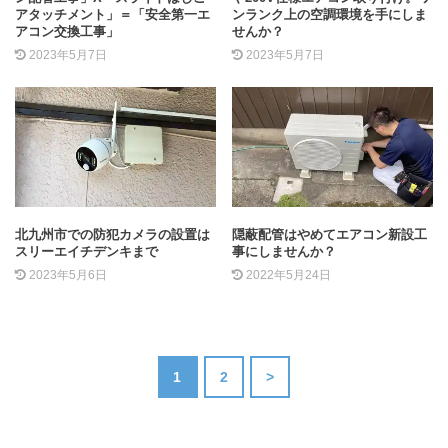
アタッチメント」＝「安全第一エ
ンランク上の空調環境を手にしま
アコン交換工事」
せんか？
2023年5月7日
2023年5月7日
北九州市での防犯カメラの設置は
隠蔽配管はやめてエアコン新設工
スリーエイチデンキまで
事にしませんか？
2023年5月6日
2022年5月24日
1
2
>