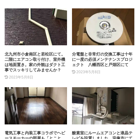
北九州市小倉南区と若松区にて。
分電盤と非常灯の交換工事は十年
二階にエアコン取り付け、室外機
に一度の必須メンテナンスプロジ
は地面置き。家の外観はダクト工
ェクト 八幡西区と戸畑区にて
事でスッキリしてみませんか？
2023年5月8日
2023年5月8日
電気工事と内装工事コラボでヘビ
酸素室にルームエアコンと液晶テ
ースモーカーの部屋も「とこと
レビを設置しました。宗像市にて