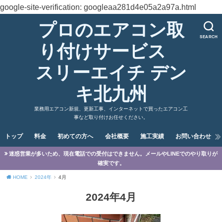
google-site-verification: googleaa281d4e05a2a97a.html
プロのエアコン取
SEARCH
り付けサービス
スリーエイチ デン
キ北九州
業務用エアコン新規、更新工事、インターネットで買ったエアコン工
事など取り付けお任せください。
トップ
料金
初めての方へ
会社概要
施工実績
お問い合わせ
迷惑営業が多いため、現在電話での受付はできません。メールやLINEでのやり取りが
確実です。
HOME
2024年
4月
2024年4月