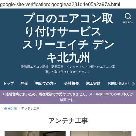
google-site-verification: googleaa281d4e05a2a97a.html
プロのエアコン取
SEARCH
り付けサービス
スリーエイチ デン
キ北九州
業務用エアコン新規、更新工事、インターネットで買ったエアコン工
事など取り付けお任せください。
トップ
料金
初めての方へ
会社概要
施工実績
お問い合わせ
迷惑営業が多いため、現在電話での受付はできません。メールやLINEでのやり取りが
確実です。
HOME
アンテナ工事
アンテナ工事