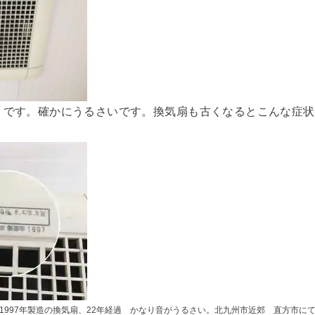
うです。確かにうるさいです。換気扇も古くなるとこんな症状
1997年製造の換気扇、22年経過 かなり音がうるさい。北九州市近郊 直方市に