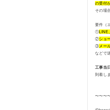
の受付
その場
要件（
①
LINE
②
ショー
③
メー
などで
工事当
到着し
〜〜〜
iPhon