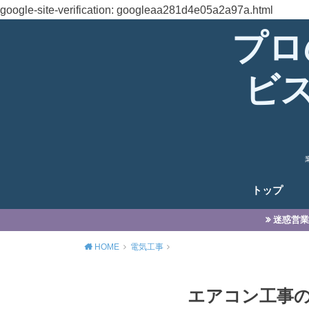
google-site-verification: googleaa281d4e05a2a97a.html
プロ
ビ
トップ
迷惑営業
HOME
電気工事
エアコン工事