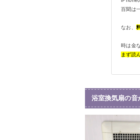
百聞は
なお、
時は金なり。
まず読
浴室換気扇の音