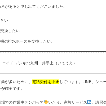
箇所があると申し出てくださいました。
大きい
を交換したい
燥機の排水ホースを交換したい。
ーエイチ デンキ北九州 井手上（いでうえ）
営業が多いために、
電話受付を中止
しています。LINE、ショ
せが確実です。
現場での作業中テンパって
いたり、家族サービス
、講習