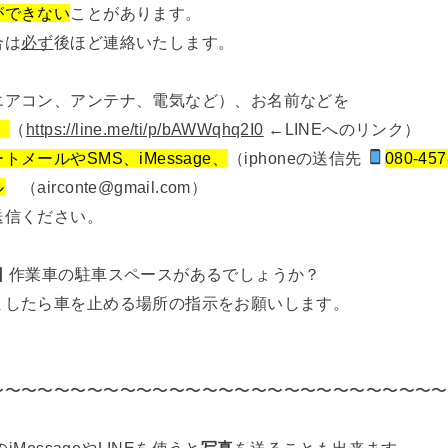
ができない
ことがあります。
合は
必ず
後ほど連絡いたします。
エアコン、アンテナ、電気など）、お名前などを
、
（
https://line.me/ti/p/bAWWqhq2I0
←LINEへのリンク）
トメールやSMS、iMessage、
（iphoneの送信先
080-457
ル
（airconte@gmail.com）
送信ください。
日
作業車の駐車スペースがあるでしょうか？
ましたら車を止める場所の指示をお願いします。
〜〜〜〜〜〜〜〜〜〜〜〜〜〜〜〜〜〜〜〜〜〜〜〜〜〜〜〜
eのiMessageやLINEを使うと
写真
を送ることも出来ます。