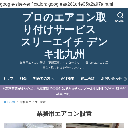
google-site-verification: googleaa281d4e05a2a97a.html
プロのエアコン取
SEARCH
り付けサービス
スリーエイチ デン
キ北九州
業務用エアコン新規、更新工事、インターネットで買ったエアコン工
事など取り付けお任せください。
トップ
料金
初めての方へ
会社概要
施工実績
お問い合わせ
迷惑営業が多いため、現在電話での受付はできません。メールやLINEでのやり取りが
確実です。
HOME
業務用エアコン設置
業務用エアコン設置