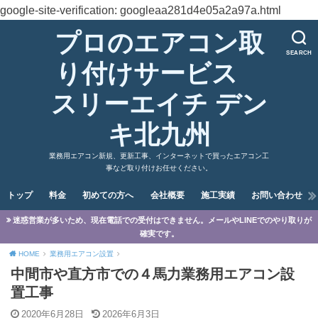
google-site-verification: googleaa281d4e05a2a97a.html
プロのエアコン取
SEARCH
り付けサービス
スリーエイチ デン
キ北九州
業務用エアコン新規、更新工事、インターネットで買ったエアコン工
事など取り付けお任せください。
トップ
料金
初めての方へ
会社概要
施工実績
お問い合わせ
迷惑営業が多いため、現在電話での受付はできません。メールやLINEでのやり取りが
確実です。
HOME
業務用エアコン設置
中間市や直方市での４馬力業務用エアコン設
置工事
2020年6月28日
2026年6月3日