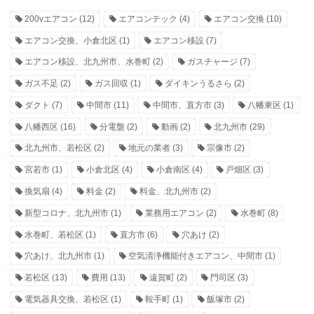
200vエアコン
(12)
エアコンテック
(4)
エアコン交換
(10)
エアコン交換、小倉北区
(1)
エアコン移設
(7)
エアコン移設、北九州市、水巻町
(2)
ガスチャージ
(7)
ガス不足
(2)
ガス回収
(1)
ダイキンうるさら
(2)
ダクト
(7)
中間市
(11)
中間市、直方市
(3)
八幡東区
(1)
八幡西区
(16)
分電盤
(2)
動画
(2)
北九州市
(29)
北九州市、若松区
(2)
地元の業者
(3)
宗像市
(2)
宮若市
(1)
小倉北区
(4)
小倉南区
(4)
戸畑区
(3)
換気扇
(4)
料金
(2)
料金、北九州市
(2)
新型コロナ、北九州市
(1)
業務用エアコン
(2)
水巻町
(8)
水巻町、若松区
(1)
直方市
(6)
穴あけ
(2)
穴あけ、北九州市
(1)
空気清浄機能付きエアコン、中間市
(1)
若松区
(13)
費用
(13)
遠賀町
(2)
門司区
(3)
電気器具交換、若松区
(1)
鞍手町
(1)
飯塚市
(2)