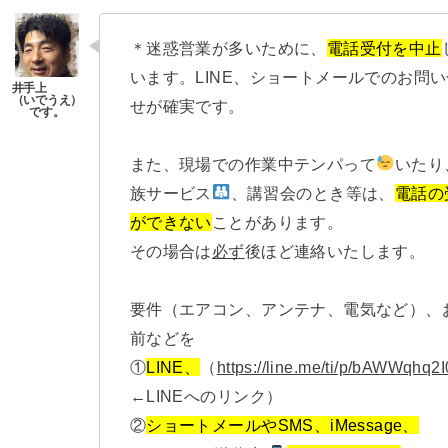
＊迷惑営業が多いために、
電話受付を中止
います。LINE、ショートメールでのお問
せが確実です。
また、現場での作業中テンパって
いたり
族サービス
、講習会のとき等は、
電話の
ができない
ことがあります。
その場合は
必ず
後ほど連絡いたします。
要件（エアコン、アンテナ、電気など）、
前などを
①
LINE、
（
https://line.me/ti/p/bAWWqhq2I
←LINEへのリンク）
②
ショートメールやSMS、iMessage、