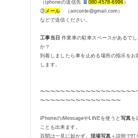
（iphoneの送信先
080-4578-6996
）
③
メール
（airconte@gmail.com）
などで送信ください。
工事当日
作業車の駐車スペースがあるでし
か？
到着しましたら車を止める場所の指示をお
します。
〜〜〜〜〜〜〜〜〜〜〜〜〜〜〜〜〜〜〜
〜〜〜〜〜〜〜〜〜〜〜〜〜〜〜〜
iPhoneのiMessageやLINEを使うと
写真
を
ことも出来ます。
百聞は一見に如かず。
現場写真
＋説明で打