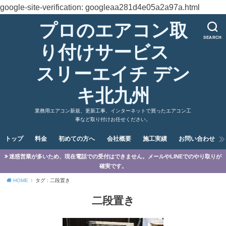
google-site-verification: googleaa281d4e05a2a97a.html
プロのエアコン取
SEARCH
り付けサービス
スリーエイチ デン
キ北九州
業務用エアコン新規、更新工事、インターネットで買ったエアコン工
事など取り付けお任せください。
トップ
料金
初めての方へ
会社概要
施工実績
お問い合わせ
迷惑営業が多いため、現在電話での受付はできません。メールやLINEでのやり取りが
確実です。
HOME
タグ : 二段置き
二段置き