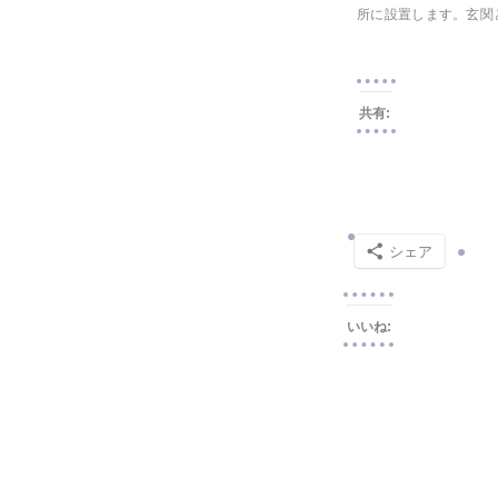
所に設置します。玄関
共有:
シェア
いいね: