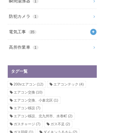
瞬間湯沸器
1
防犯カメラ
1
電気工事
35
高所作業車
1
タグ一覧
200vエアコン
(12)
エアコンテック
(4)
エアコン交換
(10)
エアコン交換、小倉北区
(1)
エアコン移設
(7)
エアコン移設、北九州市、水巻町
(2)
ガスチャージ
(7)
ガス不足
(2)
ガス回収
(1)
ダイキンうるさら
(2)