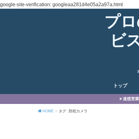
google-site-verification: googleaa281d4e05a2a97a.html
プロ
ビ
トップ
迷惑営業
HOME
タグ : 防犯カメラ