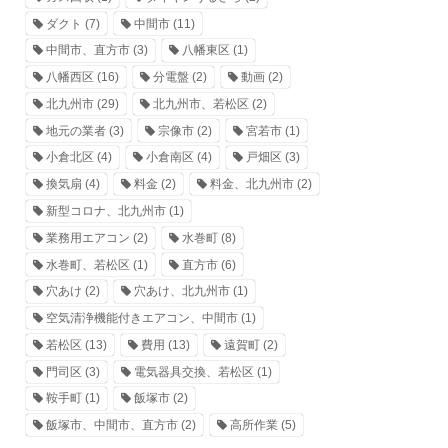
ダクト
(7)
中間市
(11)
中間市、直方市
(3)
八幡東区
(1)
八幡西区
(16)
分電盤
(2)
動画
(2)
北九州市
(29)
北九州市、若松区
(2)
地元の業者
(3)
宗像市
(2)
宮若市
(1)
小倉北区
(4)
小倉南区
(4)
戸畑区
(3)
換気扇
(4)
料金
(2)
料金、北九州市
(2)
新型コロナ、北九州市
(1)
業務用エアコン
(2)
水巻町
(8)
水巻町、若松区
(1)
直方市
(6)
穴あけ
(2)
穴あけ、北九州市
(1)
空気清浄機能付きエアコン、中間市
(1)
若松区
(13)
費用
(13)
遠賀町
(2)
門司区
(3)
電気器具交換、若松区
(1)
鞍手町
(1)
飯塚市
(2)
飯塚市、中間市、直方市
(2)
高所作業
(5)