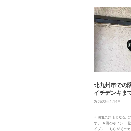
北九州市での
イチデンキま
2023年5月6日
今回北九州市若松区に
す。 今回のポイント 
イプ） こちらがその