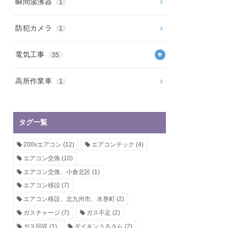
瞬間湯沸器
1
防犯カメラ
1
電気工事
35
高所作業車
1
タグ一覧
200vエアコン
(12)
エアコンテック
(4)
エアコン交換
(10)
エアコン交換、小倉北区
(1)
エアコン移設
(7)
エアコン移設、北九州市、水巻町
(2)
ガスチャージ
(7)
ガス不足
(2)
ガス回収
(1)
ダイキンうるさら
(2)