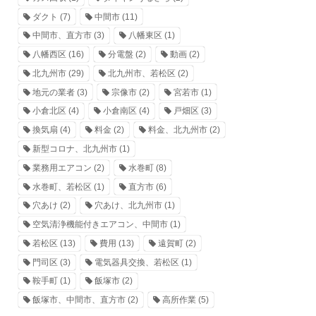
ダクト
(7)
中間市
(11)
中間市、直方市
(3)
八幡東区
(1)
八幡西区
(16)
分電盤
(2)
動画
(2)
北九州市
(29)
北九州市、若松区
(2)
地元の業者
(3)
宗像市
(2)
宮若市
(1)
小倉北区
(4)
小倉南区
(4)
戸畑区
(3)
換気扇
(4)
料金
(2)
料金、北九州市
(2)
新型コロナ、北九州市
(1)
業務用エアコン
(2)
水巻町
(8)
水巻町、若松区
(1)
直方市
(6)
穴あけ
(2)
穴あけ、北九州市
(1)
空気清浄機能付きエアコン、中間市
(1)
若松区
(13)
費用
(13)
遠賀町
(2)
門司区
(3)
電気器具交換、若松区
(1)
鞍手町
(1)
飯塚市
(2)
飯塚市、中間市、直方市
(2)
高所作業
(5)