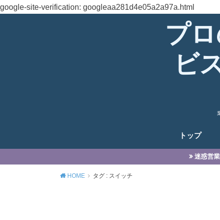
google-site-verification: googleaa281d4e05a2a97a.html
プロ
ビ
トップ
迷惑営業
HOME
タグ : スイッチ