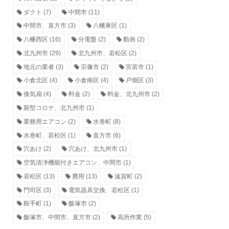
ダクト
(7)
中間市
(11)
中間市、直方市
(3)
八幡東区
(1)
八幡西区
(16)
分電盤
(2)
動画
(2)
北九州市
(29)
北九州市、若松区
(2)
地元の業者
(3)
宗像市
(2)
宮若市
(1)
小倉北区
(4)
小倉南区
(4)
戸畑区
(3)
換気扇
(4)
料金
(2)
料金、北九州市
(2)
新型コロナ、北九州市
(1)
業務用エアコン
(2)
水巻町
(8)
水巻町、若松区
(1)
直方市
(6)
穴あけ
(2)
穴あけ、北九州市
(1)
空気清浄機能付きエアコン、中間市
(1)
若松区
(13)
費用
(13)
遠賀町
(2)
門司区
(3)
電気器具交換、若松区
(1)
鞍手町
(1)
飯塚市
(2)
飯塚市、中間市、直方市
(2)
高所作業
(5)