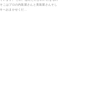
 そこはプロの内装屋さんと美装屋さんそし
ンキへおまかせくだ…