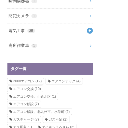
瞬間湯沸器
1
防犯カメラ
1
電気工事
35
高所作業車
1
タグ一覧
200vエアコン
(12)
エアコンテック
(4)
エアコン交換
(10)
エアコン交換、小倉北区
(1)
エアコン移設
(7)
エアコン移設、北九州市、水巻町
(2)
ガスチャージ
(7)
ガス不足
(2)
ガス回収
(1)
ダイキンうるさら
(2)