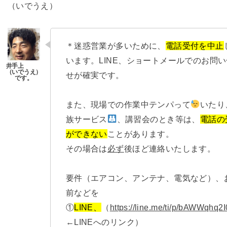
（いでうえ）
＊迷惑営業が多いために、
電話受付を中止
います。LINE、ショートメールでのお問
せが確実です。
また、現場での作業中テンパって
いたり
族サービス
、講習会のとき等は、
電話の
ができない
ことがあります。
その場合は
必ず
後ほど連絡いたします。
要件（エアコン、アンテナ、電気など）、
前などを
①
LINE、
（
https://line.me/ti/p/bAWWqhq2I
←LINEへのリンク）