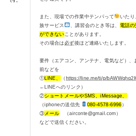
また、現場での作業中テンパって
いたり
族サービス
、講習会のとき等は、
電話の
ができない
ことがあります。
その場合は
必ず
後ほど連絡いたします。
要件（エアコン、アンテナ、電気など）、
前などを
①
LINE、
（
https://line.me/ti/p/bAWWqhq2I
←LINEへのリンク）
②
ショートメールやSMS、iMessage、
（iphoneの送信先
080-4578-6996
）
③
メール
（airconte@gmail.com）
などで送信ください。