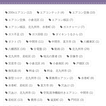
200vエアコン
(12)
エアコンテック
(4)
エアコン交換
(10)
エアコン交換、小倉北区
(1)
エアコン移設
(7)
エアコン移設、北九州市、水巻町
(2)
ガスチャージ
(7)
ガス不足
(2)
ガス回収
(1)
ダイキンうるさら
(2)
ダクト
(7)
中間市
(11)
中間市、直方市
(3)
八幡東区
(1)
八幡西区
(16)
分電盤
(2)
動画
(2)
北九州市
(29)
北九州市、若松区
(2)
地元の業者
(3)
宗像市
(2)
宮若市
(1)
小倉北区
(4)
小倉南区
(4)
戸畑区
(3)
換気扇
(4)
料金
(2)
料金、北九州市
(2)
新型コロナ、北九州市
(1)
業務用エアコン
(2)
水巻町
(8)
水巻町、若松区
(1)
直方市
(6)
穴あけ
(2)
穴あけ、北九州市
(1)
空気清浄機能付きエアコン、中間市
(1)
若松区
(13)
費用
(13)
遠賀町
(2)
門司区
(3)