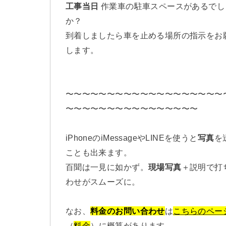
工事当日
作業車の駐車スペースがあるでし
か？
到着しましたら車を止める場所の指示をお
します。
〜〜〜〜〜〜〜〜〜〜〜〜〜〜〜〜〜〜〜
〜〜〜〜〜〜〜〜〜〜〜〜〜〜〜〜
iPhoneのiMessageやLINEを使うと
写真
を
ことも出来ます。
百聞は一見に如かず。
現場写真
＋説明で打
わせがスムーズに。
なお、
料金のお問い合わせ
は
こちらのペー
（
料金
）
に概算があります。