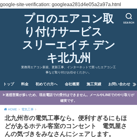
google-site-verification: googleaa281d4e05a2a97a.html
プロのエアコン取
SEARCH
り付けサービス
スリーエイチ デン
キ北九州
業務用エアコン新規、更新工事、インターネットで買ったエアコン工
事など取り付けお任せください。
トップ
料金
初めての方へ
会社概要
施工実績
お問い合わせ
迷惑営業が多いため、現在電話での受付はできません。メールやLINEでのやり取りが
確実です。
HOME
電気工事
北九州市の電気工事なら。便利すぎるにもほ
どがあるホテル客室のコンセント 電気屋さ
んの気づきをみなさんにシェアします。