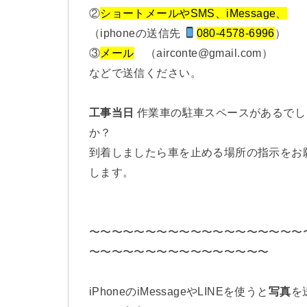
②
ショートメールやSMS、iMessage、
（iphoneの送信先
080-4578-6996
）
③
メール
（airconte@gmail.com）
などで送信ください。
工事当日
作業車の駐車スペースがあるでし
か？
到着しましたら車を止める場所の指示をお
します。
〜〜〜〜〜〜〜〜〜〜〜〜〜〜〜〜〜〜〜
〜〜〜〜〜〜〜〜〜〜〜〜〜〜〜〜
iPhoneのiMessageやLINEを使うと
写真
を