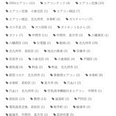
200vエアコン
(12)
エアコンテック
(4)
エアコン交換
(10)
エアコン交換、小倉北区
(1)
エアコン移設
(7)
エアコン移設、北九州市、水巻町
(2)
ガスチャージ
(7)
ガス不足
(2)
ガス回収
(1)
ダイキンうるさら
(2)
ダクト
(7)
中間市
(11)
中間市、直方市
(3)
八幡東区
(1)
八幡西区
(16)
分電盤
(2)
動画
(2)
北九州市
(29)
北九州市、若松区
(2)
地元の業者
(3)
宗像市
(2)
宮若市
(1)
小倉北区
(4)
小倉南区
(4)
戸畑区
(3)
換気扇
(4)
料金
(2)
料金、北九州市
(2)
新型コロナ、北九州市
(1)
業務用エアコン
(2)
水巻町
(8)
水巻町、若松区
(1)
直方市
(6)
穴あけ
(2)
穴あけ、北九州市
(1)
空気清浄機能付きエアコン、中間市
(1)
若松区
(13)
費用
(13)
遠賀町
(2)
門司区
(3)
電気器具交換、若松区
(1)
鞍手町
(1)
飯塚市
(2)
飯塚市、中間市、直方市
(2)
高所作業
(5)