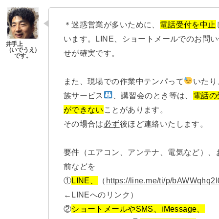
＊迷惑営業が多いために、
電話受付を中止
います。LINE、ショートメールでのお問
せが確実です。
また、現場での作業中テンパって
いたり
族サービス
、講習会のとき等は、
電話の
ができない
ことがあります。
その場合は
必ず
後ほど連絡いたします。
要件（エアコン、アンテナ、電気など）、
前などを
①
LINE、
（
https://line.me/ti/p/bAWWqhq2I
←LINEへのリンク）
②
ショートメールやSMS、iMessage、