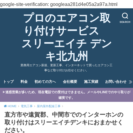
google-site-verification: googleaa281d4e05a2a97a.html
プロのエアコン取
SEARCH
り付けサービス
スリーエイチ デン
キ北九州
業務用エアコン新規、更新工事、インターネットで買ったエアコン工
事など取り付けお任せください。
トップ
料金
初めての方へ
会社概要
施工実績
お問い合わせ
迷惑営業が多いため、現在電話での受付はできません。メールやLINEでのやり取りが
確実です。
HOME
電気工事
屋内屋外配線工事
直方市や遠賀郡、中間市でのインターホンの
取り付けはスリーエイチデンキにおまかせく
ださい。