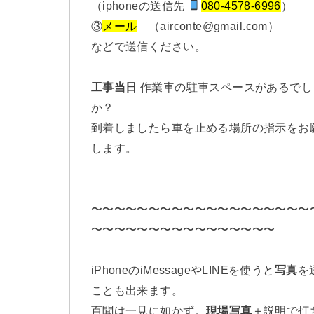
（iphoneの送信先
080-4578-6996
）
③
メール
（airconte@gmail.com）
などで送信ください。
工事当日
作業車の駐車スペースがあるでし
か？
到着しましたら車を止める場所の指示をお
します。
〜〜〜〜〜〜〜〜〜〜〜〜〜〜〜〜〜〜〜
〜〜〜〜〜〜〜〜〜〜〜〜〜〜〜〜
iPhoneのiMessageやLINEを使うと
写真
を
ことも出来ます。
百聞は一見に如かず。
現場写真
＋説明で打