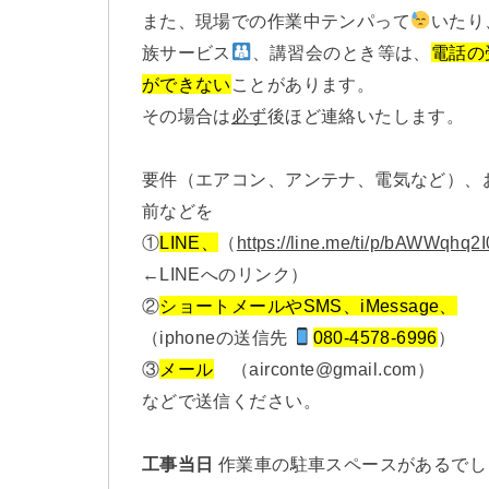
また、現場での作業中テンパって
いたり
族サービス
、講習会のとき等は、
電話の
ができない
ことがあります。
その場合は
必ず
後ほど連絡いたします。
要件（エアコン、アンテナ、電気など）、
前などを
①
LINE、
（
https://line.me/ti/p/bAWWqhq2I
←LINEへのリンク）
②
ショートメールやSMS、iMessage、
（iphoneの送信先
080-4578-6996
）
③
メール
（airconte@gmail.com）
などで送信ください。
工事当日
作業車の駐車スペースがあるでし