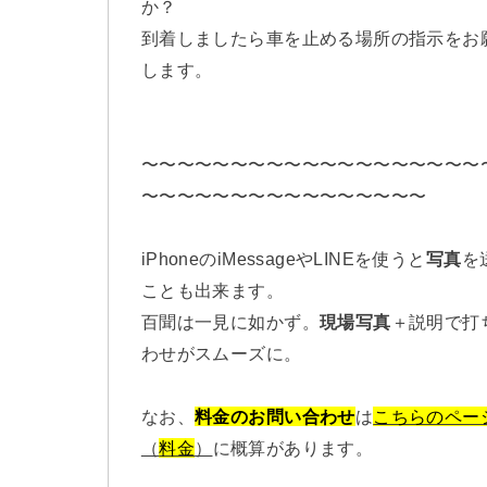
か？
到着しましたら車を止める場所の指示をお
します。
〜〜〜〜〜〜〜〜〜〜〜〜〜〜〜〜〜〜〜
〜〜〜〜〜〜〜〜〜〜〜〜〜〜〜〜
iPhoneのiMessageやLINEを使うと
写真
を
ことも出来ます。
百聞は一見に如かず。
現場写真
＋説明で打
わせがスムーズに。
なお、
料金のお問い合わせ
は
こちらのペー
（
料金
）
に概算があります。