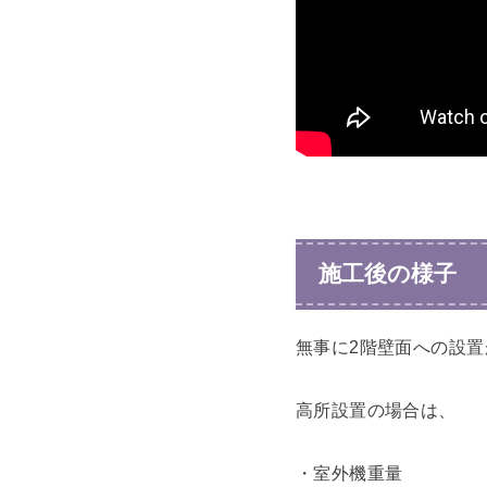
施工後の様子
無事に2階壁面への設
高所設置の場合は、
・室外機重量