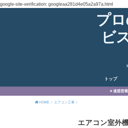
google-site-verification: googleaa281d4e05a2a97a.html
プロ
ビ
トップ
迷惑営業
HOME
エアコン工事
エアコン室外機