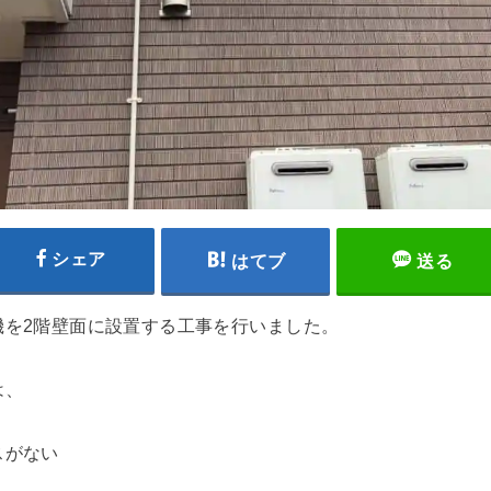
シェア
はてブ
送る
機を2階壁面に設置する工事を行いました。
は、
スがない