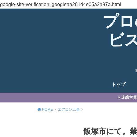
google-site-verification: googleaa281d4e05a2a97a.html
プロ
ビ
トップ
迷惑営業
HOME
エアコン工事
飯塚市にて。