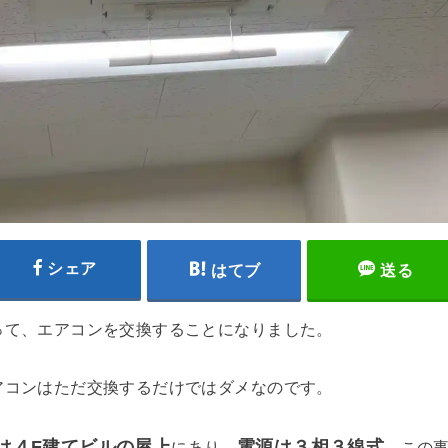
シェア
はてブ
送る
って、エアコンを交換することになりました。
アコンはただ交換するだけではダメなのです。
は４F建てビルの屋上
電源は３相３線式
にあり、
。この