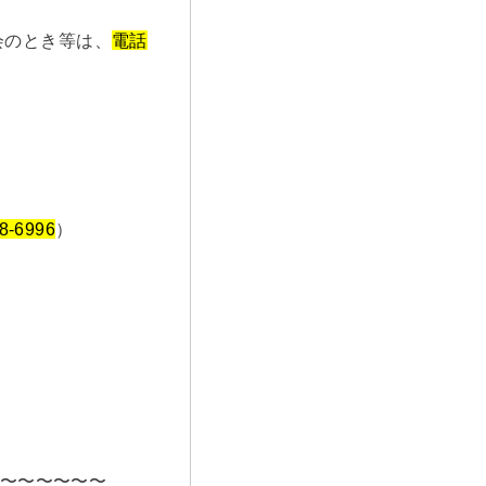
会のとき等は、
電話
8-6996
）
〜〜〜〜〜〜