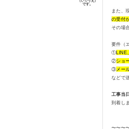
また、
の受付
その場
要件（
①
LINE
②
ショー
③
メー
などで
工事当
到着し
〜〜〜