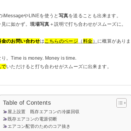
eのiMessageやLINEを使うと
写真
を送ることも出来ます。
一見に如かず。
現場写真
＋説明で打ち合わせがスムーズに。
料金のお問い合わせ
は
こちらのページ
（
料金
）
に概算がありま
Time is money. Money is time.
んで
いただけると打ち合わせがスムーズに出来ます。
Table of Contents
屋上設置 既存エアコンの冷媒回収
既存エアコンの電源切断
エアコン配管のためのコア抜き