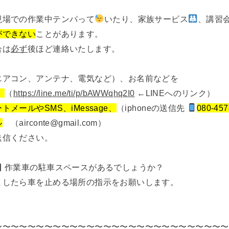
現場での作業中テンパって
いたり、家族サービス
、講習
ができない
ことがあります。
合は
必ず
後ほど連絡いたします。
エアコン、アンテナ、電気など）、お名前などを
、
（
https://line.me/ti/p/bAWWqhq2I0
←LINEへのリンク）
トメールやSMS、iMessage、
（iphoneの送信先
080-457
ル
（airconte@gmail.com）
送信ください。
日
作業車の駐車スペースがあるでしょうか？
ましたら車を止める場所の指示をお願いします。
〜〜〜〜〜〜〜〜〜〜〜〜〜〜〜〜〜〜〜〜〜〜〜〜〜〜〜〜