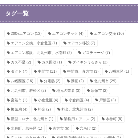
タグ一覧
200vエアコン
(12)
エアコンテック
(4)
エアコン交換
(10)
エアコン交換、小倉北区
(1)
エアコン移設
(7)
エアコン移設、北九州市、水巻町
(2)
ガスチャージ
(7)
ガス不足
(2)
ガス回収
(1)
ダイキンうるさら
(2)
ダクト
(7)
中間市
(11)
中間市、直方市
(3)
八幡東区
(1)
八幡西区
(16)
分電盤
(2)
動画
(2)
北九州市
(29)
北九州市、若松区
(2)
地元の業者
(3)
宗像市
(2)
宮若市
(1)
小倉北区
(4)
小倉南区
(4)
戸畑区
(3)
換気扇
(4)
料金
(2)
料金、北九州市
(2)
新型コロナ、北九州市
(1)
業務用エアコン
(2)
水巻町
(8)
水巻町、若松区
(1)
直方市
(6)
穴あけ
(2)
穴あけ、北九州市
(1)
空気清浄機能付きエアコン、中間市
(1)