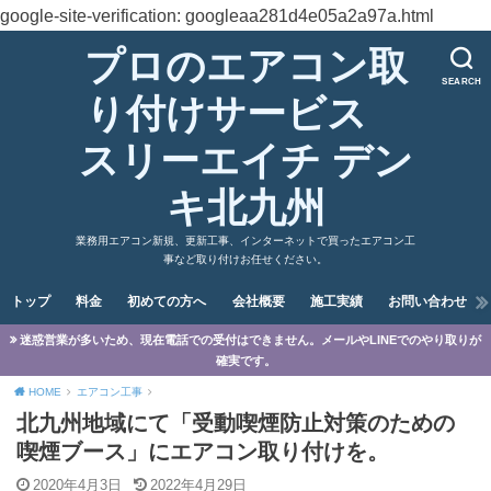
google-site-verification: googleaa281d4e05a2a97a.html
プロのエアコン取
SEARCH
り付けサービス
スリーエイチ デン
キ北九州
業務用エアコン新規、更新工事、インターネットで買ったエアコン工
事など取り付けお任せください。
トップ
料金
初めての方へ
会社概要
施工実績
お問い合わせ
迷惑営業が多いため、現在電話での受付はできません。メールやLINEでのやり取りが
確実です。
HOME
エアコン工事
北九州地域にて「受動喫煙防止対策のための
喫煙ブース」にエアコン取り付けを。
2020年4月3日
2022年4月29日