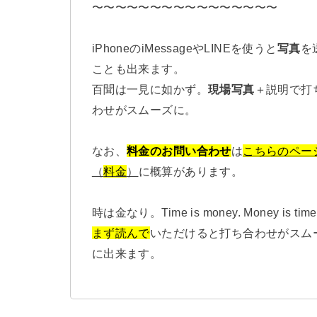
〜〜〜〜〜〜〜〜〜〜〜〜〜〜〜〜
iPhoneのiMessageやLINEを使うと
写真
を
ことも出来ます。
百聞は一見に如かず。
現場写真
＋説明で打
わせがスムーズに。
なお、
料金のお問い合わせ
は
こちらのペー
（
料金
）
に概算があります。
時は金なり。Time is money. Money is time
まず読んで
いただけると打ち合わせがスム
に出来ます。