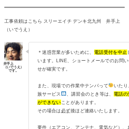
工事依頼はこちら
スリーエイチ デンキ北九州 井手上
（いでうえ）
＊迷惑営業が多いために、
電話受付を中止
います。LINE、ショートメールでのお問
せが確実です。
また、現場での作業中テンパって
いたり
族サービス
、講習会のとき等は、
電話の
ができない
ことがあります。
その場合は
必ず
後ほど連絡いたします。
要件（エアコン、アンテナ、電気など）、