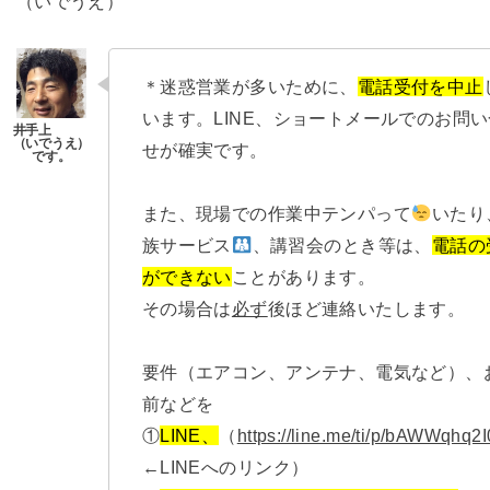
（いでうえ）
＊迷惑営業が多いために、
電話受付を中止
います。LINE、ショートメールでのお問
せが確実です。
また、現場での作業中テンパって
いたり
族サービス
、講習会のとき等は、
電話の
ができない
ことがあります。
その場合は
必ず
後ほど連絡いたします。
要件（エアコン、アンテナ、電気など）、
前などを
①
LINE、
（
https://line.me/ti/p/bAWWqhq2I
←LINEへのリンク）