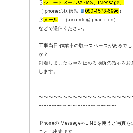
②
ショートメールやSMS、iMessage、
（iphoneの送信先
080-4578-6996
）
③
メール
（airconte@gmail.com）
などで送信ください。
工事当日
作業車の駐車スペースがあるでし
か？
到着しましたら車を止める場所の指示をお
します。
〜〜〜〜〜〜〜〜〜〜〜〜〜〜〜〜〜〜〜
〜〜〜〜〜〜〜〜〜〜〜〜〜〜〜〜
iPhoneのiMessageやLINEを使うと
写真
を
ことも出来ます。