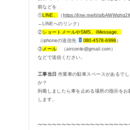
前などを
①
LINE、
（
https://line.me/ti/p/bAWWqhq2I
←LINEへのリンク）
②
ショートメールやSMS、iMessage、
（iphoneの送信先
080-4578-6996
）
③
メール
（airconte@gmail.com）
などで送信ください。
工事当日
作業車の駐車スペースがあるでし
か？
到着しましたら車を止める場所の指示をお
します。
〜〜〜〜〜〜〜〜〜〜〜〜〜〜〜〜〜〜〜