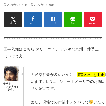
2020年2月27日
2022年4月30日
ポスト
シェア
はてブ
送る
Pocket
工事依頼はこちら
スリーエイチ デンキ北九州 井手上
（いでうえ）
＊迷惑営業が多いために、
電話受付を中止
います。LINE、ショートメールでのお問
せが確実です。
また、現場での作業中テンパって
いたり