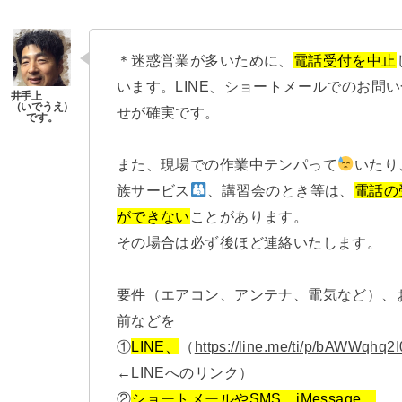
＊迷惑営業が多いために、
電話受付を中止
います。LINE、ショートメールでのお問
せが確実です。
また、現場での作業中テンパって
いたり
族サービス
、講習会のとき等は、
電話の
ができない
ことがあります。
その場合は
必ず
後ほど連絡いたします。
要件（エアコン、アンテナ、電気など）、
前などを
①
LINE、
（
https://line.me/ti/p/bAWWqhq2I
←LINEへのリンク）
②
ショートメールやSMS、iMessage、