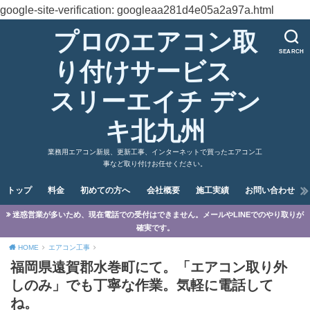
google-site-verification: googleaa281d4e05a2a97a.html
プロのエアコン取
SEARCH
り付けサービス
スリーエイチ デン
キ北九州
業務用エアコン新規、更新工事、インターネットで買ったエアコン工
事など取り付けお任せください。
トップ
料金
初めての方へ
会社概要
施工実績
お問い合わせ
迷惑営業が多いため、現在電話での受付はできません。メールやLINEでのやり取りが
確実です。
HOME
エアコン工事
福岡県遠賀郡水巻町にて。「エアコン取り外
しのみ」でも丁寧な作業。気軽に電話して
ね。