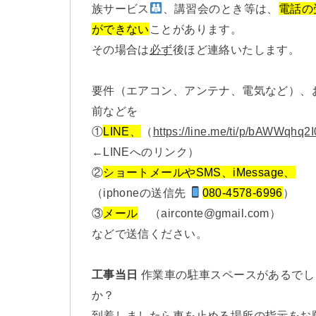
族サービス
、講習会のとき等は、
電話の
ができない
ことがあります。
その場合は
必ず
後ほど連絡いたします。
要件（エアコン、アンテナ、電気など）、
前などを
①
LINE、
（
https://line.me/ti/p/bAWWqhq2I
←LINEへのリンク）
②
ショートメールやSMS、iMessage、
（iphoneの送信先
080-4578-6996
）
③
メール
（airconte@gmail.com）
などで送信ください。
工事当日
作業車の駐車スペースがあるでし
か？
到着しましたら車を止める場所の指示をお