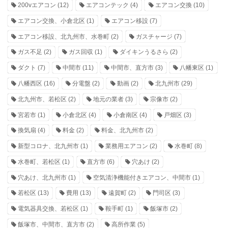
200vエアコン
(12)
エアコンテック
(4)
エアコン交換
(10)
エアコン交換、小倉北区
(1)
エアコン移設
(7)
エアコン移設、北九州市、水巻町
(2)
ガスチャージ
(7)
ガス不足
(2)
ガス回収
(1)
ダイキンうるさら
(2)
ダクト
(7)
中間市
(11)
中間市、直方市
(3)
八幡東区
(1)
八幡西区
(16)
分電盤
(2)
動画
(2)
北九州市
(29)
北九州市、若松区
(2)
地元の業者
(3)
宗像市
(2)
宮若市
(1)
小倉北区
(4)
小倉南区
(4)
戸畑区
(3)
換気扇
(4)
料金
(2)
料金、北九州市
(2)
新型コロナ、北九州市
(1)
業務用エアコン
(2)
水巻町
(8)
水巻町、若松区
(1)
直方市
(6)
穴あけ
(2)
穴あけ、北九州市
(1)
空気清浄機能付きエアコン、中間市
(1)
若松区
(13)
費用
(13)
遠賀町
(2)
門司区
(3)
電気器具交換、若松区
(1)
鞍手町
(1)
飯塚市
(2)
飯塚市、中間市、直方市
(2)
高所作業
(5)