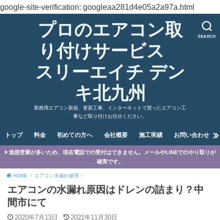
google-site-verification: googleaa281d4e05a2a97a.html
プロのエアコン取
SEARCH
り付けサービス
スリーエイチ デン
キ北九州
業務用エアコン新規、更新工事、インターネットで買ったエアコン工
事など取り付けお任せください。
トップ
料金
初めての方へ
会社概要
施工実績
お問い合わせ
迷惑営業が多いため、現在電話での受付はできません。メールやLINEでのやり取りが
確実です。
HOME
エアコン水漏れ修理
エアコンの水漏れ原因はドレンの詰まり？中
間市にて
2020年7月13日
2021年11月30日