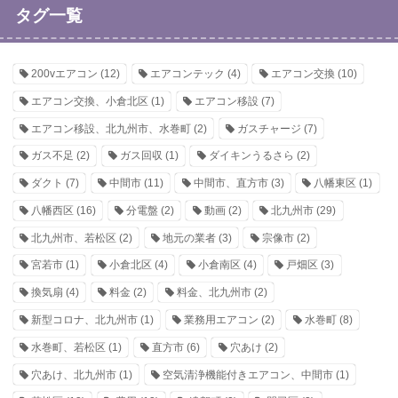
タグ一覧
200vエアコン
(12)
エアコンテック
(4)
エアコン交換
(10)
エアコン交換、小倉北区
(1)
エアコン移設
(7)
エアコン移設、北九州市、水巻町
(2)
ガスチャージ
(7)
ガス不足
(2)
ガス回収
(1)
ダイキンうるさら
(2)
ダクト
(7)
中間市
(11)
中間市、直方市
(3)
八幡東区
(1)
八幡西区
(16)
分電盤
(2)
動画
(2)
北九州市
(29)
北九州市、若松区
(2)
地元の業者
(3)
宗像市
(2)
宮若市
(1)
小倉北区
(4)
小倉南区
(4)
戸畑区
(3)
換気扇
(4)
料金
(2)
料金、北九州市
(2)
新型コロナ、北九州市
(1)
業務用エアコン
(2)
水巻町
(8)
水巻町、若松区
(1)
直方市
(6)
穴あけ
(2)
穴あけ、北九州市
(1)
空気清浄機能付きエアコン、中間市
(1)