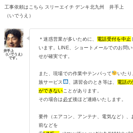
工事依頼はこちら
スリーエイチ デンキ北九州 井手上
（いでうえ）
＊迷惑営業が多いために、
電話受付を中止
います。LINE、ショートメールでのお問
せが確実です。
また、現場での作業中テンパって
いたり
族サービス
、講習会のとき等は、
電話の
ができない
ことがあります。
その場合は
必ず
後ほど連絡いたします。
要件（エアコン、アンテナ、電気など）、
前などを