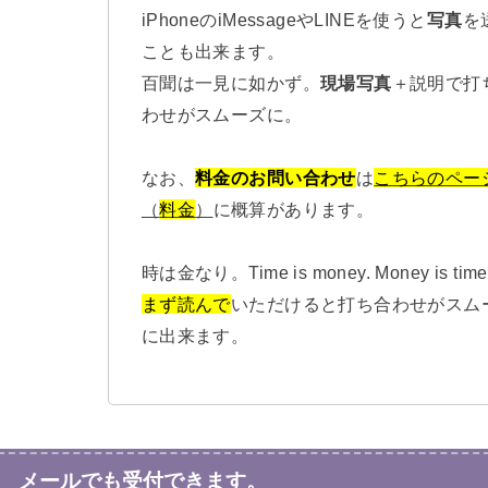
iPhoneのiMessageやLINEを使うと
写真
を
ことも出来ます。
百聞は一見に如かず。
現場写真
＋説明で打
わせがスムーズに。
なお、
料金のお問い合わせ
は
こちらのペー
（
料金
）
に概算があります。
時は金なり。Time is money. Money is time
まず読んで
いただけると打ち合わせがスム
に出来ます。
メールでも受付できます。