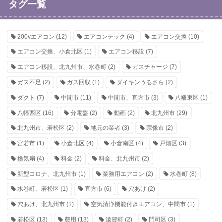
タグ一覧
200vエアコン
(12)
エアコンテック
(4)
エアコン交換
(10)
エアコン交換、小倉北区
(1)
エアコン移設
(7)
エアコン移設、北九州市、水巻町
(2)
ガスチャージ
(7)
ガス不足
(2)
ガス回収
(1)
ダイキンうるさら
(2)
ダクト
(7)
中間市
(11)
中間市、直方市
(3)
八幡東区
(1)
八幡西区
(16)
分電盤
(2)
動画
(2)
北九州市
(29)
北九州市、若松区
(2)
地元の業者
(3)
宗像市
(2)
宮若市
(1)
小倉北区
(4)
小倉南区
(4)
戸畑区
(3)
換気扇
(4)
料金
(2)
料金、北九州市
(2)
新型コロナ、北九州市
(1)
業務用エアコン
(2)
水巻町
(8)
水巻町、若松区
(1)
直方市
(6)
穴あけ
(2)
穴あけ、北九州市
(1)
空気清浄機能付きエアコン、中間市
(1)
若松区
(13)
費用
(13)
遠賀町
(2)
門司区
(3)