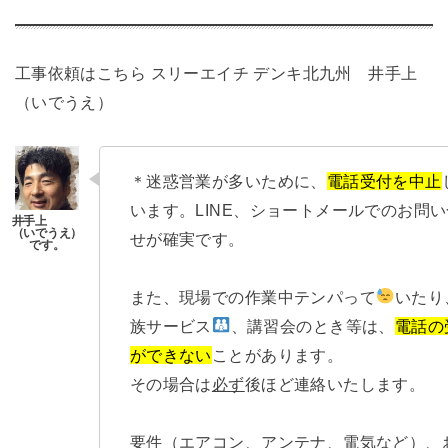
工事依頼はこちら
スリーエイチ デンキ北九州 井手上
（いでうえ）
＊迷惑営業が多いために、
電話受付を中止
います。LINE、ショートメールでのお問
せが確実です。
また、現場での作業中テンパって
いたり
族サービス
、講習会のとき等は、
電話の
ができない
ことがあります。
その場合は
必ず
後ほど連絡いたします。
要件（エアコン、アンテナ、電気など）、