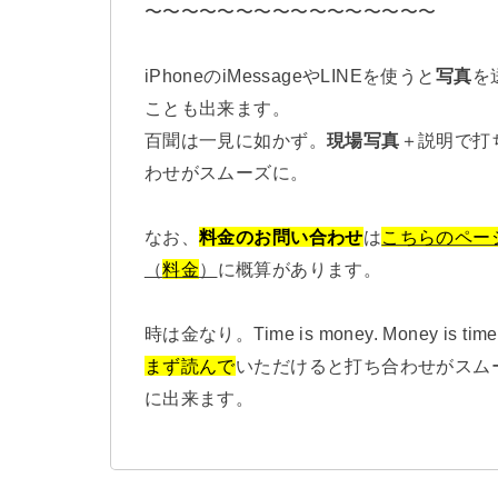
〜〜〜〜〜〜〜〜〜〜〜〜〜〜〜〜
iPhoneのiMessageやLINEを使うと
写真
を
ことも出来ます。
百聞は一見に如かず。
現場写真
＋説明で打
わせがスムーズに。
なお、
料金のお問い合わせ
は
こちらのペー
（
料金
）
に概算があります。
時は金なり。Time is money. Money is time
まず読んで
いただけると打ち合わせがスム
に出来ます。