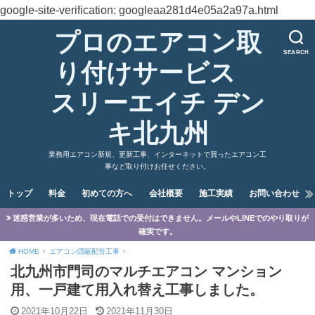
google-site-verification: googleaa281d4e05a2a97a.html
プロのエアコン取
SEARCH
り付けサービス
スリーエイチ デン
キ北九州
業務用エアコン新規、更新工事、インターネットで買ったエアコン工
事など取り付けお任せください。
トップ
料金
初めての方へ
会社概要
施工実績
お問い合わせ
迷惑営業が多いため、現在電話での受付はできません。メールやLINEでのやり取りが
確実です。
HOME
エアコン隠蔽配管工事
北九州市門司のマルチエアコン マンション
用、一戸建て用入れ替え工事しました。
2021年10月22日
2021年11月30日