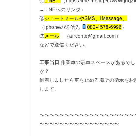
①
LINE、
（
https://line.me/ti/p/bAWWqhq2I
←LINEへのリンク）
②
ショートメールやSMS、iMessage、
（iphoneの送信先
080-4578-6996
）
③
メール
（airconte@gmail.com）
などで送信ください。
工事当日
作業車の駐車スペースがあるでし
か？
到着しましたら車を止める場所の指示をお
します。
〜〜〜〜〜〜〜〜〜〜〜〜〜〜〜〜〜〜〜
〜〜〜〜〜〜〜〜〜〜〜〜〜〜〜〜