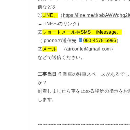
前などを
①
LINE、
（
https://line.me/ti/p/bAWWqhq2I
←LINEへのリンク）
②
ショートメールやSMS、iMessage、
（iphoneの送信先
080-4578-6996
）
③
メール
（airconte@gmail.com）
などで送信ください。
工事当日
作業車の駐車スペースがあるでし
か？
到着しましたら車を止める場所の指示をお
します。
〜〜〜〜〜〜〜〜〜〜〜〜〜〜〜〜〜〜〜