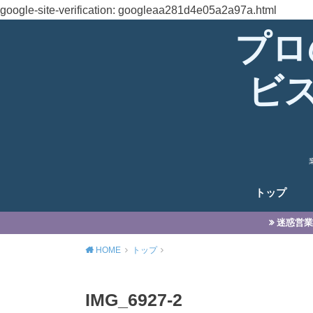
google-site-verification: googleaa281d4e05a2a97a.html
プロ
ビ
トップ
迷惑営業
HOME
トップ
IMG_6927-2