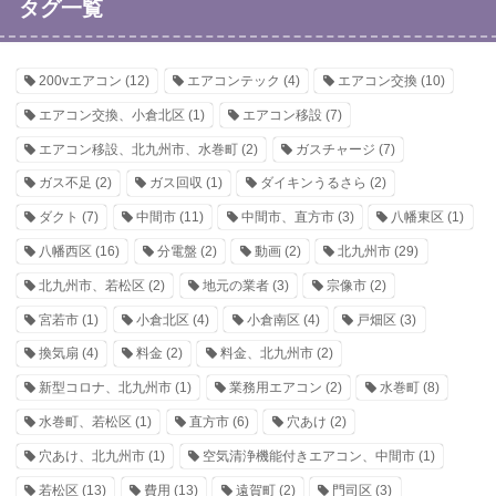
タグ一覧
200vエアコン
(12)
エアコンテック
(4)
エアコン交換
(10)
エアコン交換、小倉北区
(1)
エアコン移設
(7)
エアコン移設、北九州市、水巻町
(2)
ガスチャージ
(7)
ガス不足
(2)
ガス回収
(1)
ダイキンうるさら
(2)
ダクト
(7)
中間市
(11)
中間市、直方市
(3)
八幡東区
(1)
八幡西区
(16)
分電盤
(2)
動画
(2)
北九州市
(29)
北九州市、若松区
(2)
地元の業者
(3)
宗像市
(2)
宮若市
(1)
小倉北区
(4)
小倉南区
(4)
戸畑区
(3)
換気扇
(4)
料金
(2)
料金、北九州市
(2)
新型コロナ、北九州市
(1)
業務用エアコン
(2)
水巻町
(8)
水巻町、若松区
(1)
直方市
(6)
穴あけ
(2)
穴あけ、北九州市
(1)
空気清浄機能付きエアコン、中間市
(1)
若松区
(13)
費用
(13)
遠賀町
(2)
門司区
(3)