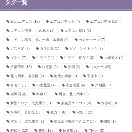
タグ一覧
200vエアコン
(12)
エアコンテック
(4)
エアコン交換
(10)
エアコン交換、小倉北区
(1)
エアコン移設
(7)
エアコン移設、北九州市、水巻町
(2)
ガスチャージ
(7)
ガス不足
(2)
ガス回収
(1)
ダイキンうるさら
(2)
ダクト
(7)
中間市
(11)
中間市、直方市
(3)
八幡東区
(1)
八幡西区
(16)
分電盤
(2)
動画
(2)
北九州市
(29)
北九州市、若松区
(2)
地元の業者
(3)
宗像市
(2)
宮若市
(1)
小倉北区
(4)
小倉南区
(4)
戸畑区
(3)
換気扇
(4)
料金
(2)
料金、北九州市
(2)
新型コロナ、北九州市
(1)
業務用エアコン
(2)
水巻町
(8)
水巻町、若松区
(1)
直方市
(6)
穴あけ
(2)
穴あけ、北九州市
(1)
空気清浄機能付きエアコン、中間市
(1)
若松区
(13)
費用
(13)
遠賀町
(2)
門司区
(3)