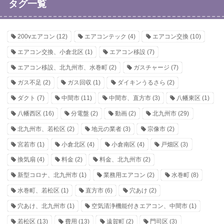
タグ一覧
200vエアコン
(12)
エアコンテック
(4)
エアコン交換
(10)
エアコン交換、小倉北区
(1)
エアコン移設
(7)
エアコン移設、北九州市、水巻町
(2)
ガスチャージ
(7)
ガス不足
(2)
ガス回収
(1)
ダイキンうるさら
(2)
ダクト
(7)
中間市
(11)
中間市、直方市
(3)
八幡東区
(1)
八幡西区
(16)
分電盤
(2)
動画
(2)
北九州市
(29)
北九州市、若松区
(2)
地元の業者
(3)
宗像市
(2)
宮若市
(1)
小倉北区
(4)
小倉南区
(4)
戸畑区
(3)
換気扇
(4)
料金
(2)
料金、北九州市
(2)
新型コロナ、北九州市
(1)
業務用エアコン
(2)
水巻町
(8)
水巻町、若松区
(1)
直方市
(6)
穴あけ
(2)
穴あけ、北九州市
(1)
空気清浄機能付きエアコン、中間市
(1)
若松区
(13)
費用
(13)
遠賀町
(2)
門司区
(3)