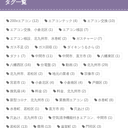
タグ一覧
200vエアコン
(12)
エアコンテック
(4)
エアコン交換
(10)
エアコン交換、小倉北区
(1)
エアコン移設
(7)
エアコン移設、北九州市、水巻町
(2)
ガスチャージ
(7)
ガス不足
(2)
ガス回収
(1)
ダイキンうるさら
(2)
ダクト
(7)
中間市
(11)
中間市、直方市
(3)
八幡東区
(1)
八幡西区
(16)
分電盤
(2)
動画
(2)
北九州市
(29)
北九州市、若松区
(2)
地元の業者
(3)
宗像市
(2)
宮若市
(1)
小倉北区
(4)
小倉南区
(4)
戸畑区
(3)
換気扇
(4)
料金
(2)
料金、北九州市
(2)
新型コロナ、北九州市
(1)
業務用エアコン
(2)
水巻町
(8)
水巻町、若松区
(1)
直方市
(6)
穴あけ
(2)
穴あけ、北九州市
(1)
空気清浄機能付きエアコン、中間市
(1)
若松区
(13)
費用
(13)
遠賀町
(2)
門司区
(3)