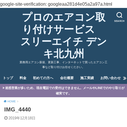
google-site-verification: googleaa281d4e05a2a97a.html
プロのエアコン取
SEARCH
り付けサービス
スリーエイチ デン
キ北九州
業務用エアコン新規、更新工事、インターネットで買ったエアコン工
事など取り付けお任せください。
トップ
料金
初めての方へ
会社概要
施工実績
お問い合わせ
迷惑営業が多いため、現在電話での受付はできません。メールやLINEでのやり取りが
確実です。
HOME
IMG_4440
2019年12月18日