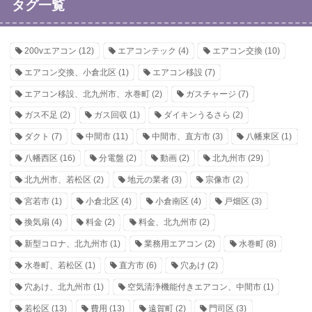
タグ一覧
200vエアコン
(12)
エアコンテック
(4)
エアコン交換
(10)
エアコン交換、小倉北区
(1)
エアコン移設
(7)
エアコン移設、北九州市、水巻町
(2)
ガスチャージ
(7)
ガス不足
(2)
ガス回収
(1)
ダイキンうるさら
(2)
ダクト
(7)
中間市
(11)
中間市、直方市
(3)
八幡東区
(1)
八幡西区
(16)
分電盤
(2)
動画
(2)
北九州市
(29)
北九州市、若松区
(2)
地元の業者
(3)
宗像市
(2)
宮若市
(1)
小倉北区
(4)
小倉南区
(4)
戸畑区
(3)
換気扇
(4)
料金
(2)
料金、北九州市
(2)
新型コロナ、北九州市
(1)
業務用エアコン
(2)
水巻町
(8)
水巻町、若松区
(1)
直方市
(6)
穴あけ
(2)
穴あけ、北九州市
(1)
空気清浄機能付きエアコン、中間市
(1)
若松区
(13)
費用
(13)
遠賀町
(2)
門司区
(3)