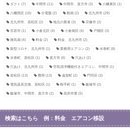
ダクト
(7)
中間市
(11)
中間市、直方市
(3)
八幡東区
(1)
八幡西区
(16)
分電盤
(2)
動画
(2)
北九州市
(29)
北九州市、若松区
(2)
地元の業者
(3)
宗像市
(2)
宮若市
(1)
小倉北区
(4)
小倉南区
(4)
戸畑区
(3)
換気扇
(4)
料金
(2)
料金、北九州市
(2)
新型コロナ、北九州市
(1)
業務用エアコン
(2)
水巻町
(8)
水巻町、若松区
(1)
直方市
(6)
穴あけ
(2)
穴あけ、北九州市
(1)
空気清浄機能付きエアコン、中間市
(1)
若松区
(13)
費用
(13)
遠賀町
(2)
門司区
(3)
電気器具交換、若松区
(1)
鞍手町
(1)
飯塚市
(2)
飯塚市、中間市、直方市
(2)
高所作業
(5)
検索はこちら 例：料金 エアコン移設