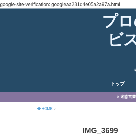
google-site-verification: googleaa281d4e05a2a97a.html
プロ
ビ
トップ
迷惑営業
HOME
IMG_3699