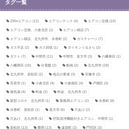
タグ一覧
200vエアコン
(12)
エアコンテック
(4)
エアコン交換
(10)
エアコン交換、小倉北区
(1)
エアコン移設
(7)
エアコン移設、北九州市、水巻町
(2)
ガスチャージ
(7)
ガス不足
(2)
ガス回収
(1)
ダイキンうるさら
(2)
ダクト
(7)
中間市
(11)
中間市、直方市
(3)
八幡東区
(1)
八幡西区
(16)
分電盤
(2)
動画
(2)
北九州市
(29)
北九州市、若松区
(2)
地元の業者
(3)
宗像市
(2)
宮若市
(1)
小倉北区
(4)
小倉南区
(4)
戸畑区
(3)
換気扇
(4)
料金
(2)
料金、北九州市
(2)
新型コロナ、北九州市
(1)
業務用エアコン
(2)
水巻町
(8)
水巻町、若松区
(1)
直方市
(6)
穴あけ
(2)
穴あけ、北九州市
(1)
空気清浄機能付きエアコン、中間市
(1)
若松区
(13)
費用
(13)
遠賀町
(2)
門司区
(3)