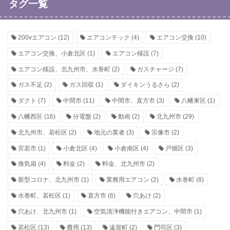
タグ一覧
200vエアコン
(12)
エアコンテック
(4)
エアコン交換
(10)
エアコン交換、小倉北区
(1)
エアコン移設
(7)
エアコン移設、北九州市、水巻町
(2)
ガスチャージ
(7)
ガス不足
(2)
ガス回収
(1)
ダイキンうるさら
(2)
ダクト
(7)
中間市
(11)
中間市、直方市
(3)
八幡東区
(1)
八幡西区
(16)
分電盤
(2)
動画
(2)
北九州市
(29)
北九州市、若松区
(2)
地元の業者
(3)
宗像市
(2)
宮若市
(1)
小倉北区
(4)
小倉南区
(4)
戸畑区
(3)
換気扇
(4)
料金
(2)
料金、北九州市
(2)
新型コロナ、北九州市
(1)
業務用エアコン
(2)
水巻町
(8)
水巻町、若松区
(1)
直方市
(6)
穴あけ
(2)
穴あけ、北九州市
(1)
空気清浄機能付きエアコン、中間市
(1)
若松区
(13)
費用
(13)
遠賀町
(2)
門司区
(3)