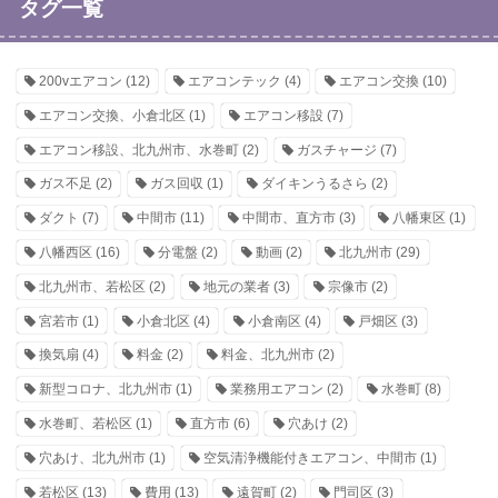
タグ一覧
200vエアコン
(12)
エアコンテック
(4)
エアコン交換
(10)
エアコン交換、小倉北区
(1)
エアコン移設
(7)
エアコン移設、北九州市、水巻町
(2)
ガスチャージ
(7)
ガス不足
(2)
ガス回収
(1)
ダイキンうるさら
(2)
ダクト
(7)
中間市
(11)
中間市、直方市
(3)
八幡東区
(1)
八幡西区
(16)
分電盤
(2)
動画
(2)
北九州市
(29)
北九州市、若松区
(2)
地元の業者
(3)
宗像市
(2)
宮若市
(1)
小倉北区
(4)
小倉南区
(4)
戸畑区
(3)
換気扇
(4)
料金
(2)
料金、北九州市
(2)
新型コロナ、北九州市
(1)
業務用エアコン
(2)
水巻町
(8)
水巻町、若松区
(1)
直方市
(6)
穴あけ
(2)
穴あけ、北九州市
(1)
空気清浄機能付きエアコン、中間市
(1)
若松区
(13)
費用
(13)
遠賀町
(2)
門司区
(3)