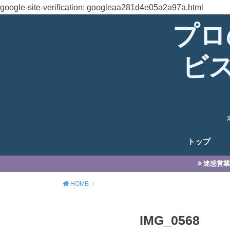
google-site-verification: googleaa281d4e05a2a97a.html
プロ
ビ
トップ
迷惑営業
HOME
IMG_0568