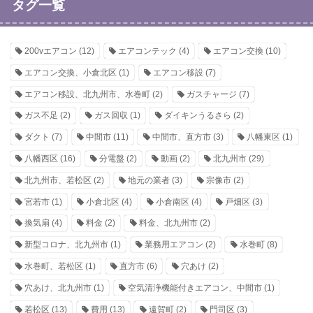
タグ一覧
200vエアコン
(12)
エアコンテック
(4)
エアコン交換
(10)
エアコン交換、小倉北区
(1)
エアコン移設
(7)
エアコン移設、北九州市、水巻町
(2)
ガスチャージ
(7)
ガス不足
(2)
ガス回収
(1)
ダイキンうるさら
(2)
ダクト
(7)
中間市
(11)
中間市、直方市
(3)
八幡東区
(1)
八幡西区
(16)
分電盤
(2)
動画
(2)
北九州市
(29)
北九州市、若松区
(2)
地元の業者
(3)
宗像市
(2)
宮若市
(1)
小倉北区
(4)
小倉南区
(4)
戸畑区
(3)
換気扇
(4)
料金
(2)
料金、北九州市
(2)
新型コロナ、北九州市
(1)
業務用エアコン
(2)
水巻町
(8)
水巻町、若松区
(1)
直方市
(6)
穴あけ
(2)
穴あけ、北九州市
(1)
空気清浄機能付きエアコン、中間市
(1)
若松区
(13)
費用
(13)
遠賀町
(2)
門司区
(3)