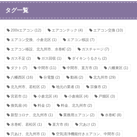
タグ一覧
200vエアコン
(12)
エアコンテック
(4)
エアコン交換
(10)
エアコン交換、小倉北区
(1)
エアコン移設
(7)
エアコン移設、北九州市、水巻町
(2)
ガスチャージ
(7)
ガス不足
(2)
ガス回収
(1)
ダイキンうるさら
(2)
ダクト
(7)
中間市
(11)
中間市、直方市
(3)
八幡東区
(1)
八幡西区
(16)
分電盤
(2)
動画
(2)
北九州市
(29)
北九州市、若松区
(2)
地元の業者
(3)
宗像市
(2)
宮若市
(1)
小倉北区
(4)
小倉南区
(4)
戸畑区
(3)
換気扇
(4)
料金
(2)
料金、北九州市
(2)
新型コロナ、北九州市
(1)
業務用エアコン
(2)
水巻町
(8)
水巻町、若松区
(1)
直方市
(6)
穴あけ
(2)
穴あけ、北九州市
(1)
空気清浄機能付きエアコン、中間市
(1)