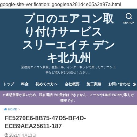
google-site-verification: googleaa281d4e05a2a97a.html
プロのエアコン取
SEARCH
り付けサービス
スリーエイチ デン
キ北九州
業務用エアコン新規、更新工事、インターネットで買ったエアコン工
事など取り付けお任せください。
トップ
料金
初めての方へ
会社概要
施工実績
お問い合わせ
迷惑営業が多いため、現在電話での受付はできません。メールやLINEでのやり取りが
確実です。
HOME
FE5270E6-8B75-47D5-BF4D-
ECB9AEA25611-187
2021年4月13日