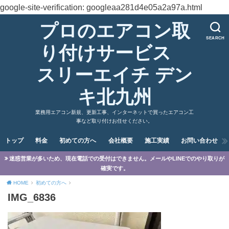
google-site-verification: googleaa281d4e05a2a97a.html
プロのエアコン取
SEARCH
り付けサービス
スリーエイチ デン
キ北九州
業務用エアコン新規、更新工事、インターネットで買ったエアコン工
事など取り付けお任せください。
トップ
料金
初めての方へ
会社概要
施工実績
お問い合わせ
迷惑営業が多いため、現在電話での受付はできません。メールやLINEでのやり取りが
確実です。
HOME
初めての方へ
IMG_6836