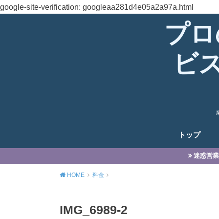
google-site-verification: googleaa281d4e05a2a97a.html
プロ
ビ
トップ
迷惑営業
HOME
料金
IMG_6989-2