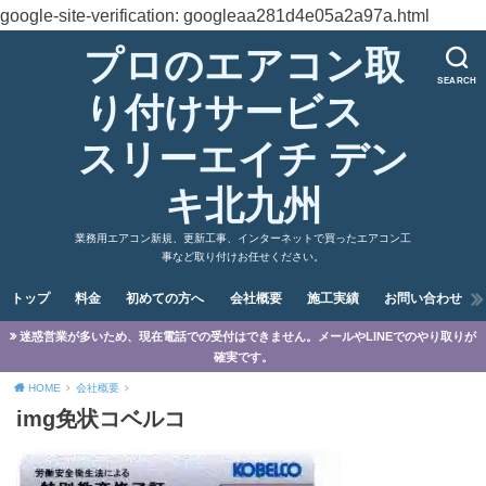
google-site-verification: googleaa281d4e05a2a97a.html
プロのエアコン取
SEARCH
り付けサービス
スリーエイチ デン
キ北九州
業務用エアコン新規、更新工事、インターネットで買ったエアコン工
事など取り付けお任せください。
トップ
料金
初めての方へ
会社概要
施工実績
お問い合わせ
迷惑営業が多いため、現在電話での受付はできません。メールやLINEでのやり取りが
確実です。
HOME
会社概要
img免状コベルコ