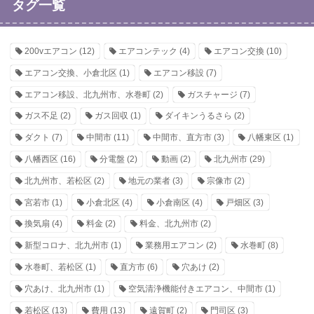
タグ一覧
200vエアコン
(12)
エアコンテック
(4)
エアコン交換
(10)
エアコン交換、小倉北区
(1)
エアコン移設
(7)
エアコン移設、北九州市、水巻町
(2)
ガスチャージ
(7)
ガス不足
(2)
ガス回収
(1)
ダイキンうるさら
(2)
ダクト
(7)
中間市
(11)
中間市、直方市
(3)
八幡東区
(1)
八幡西区
(16)
分電盤
(2)
動画
(2)
北九州市
(29)
北九州市、若松区
(2)
地元の業者
(3)
宗像市
(2)
宮若市
(1)
小倉北区
(4)
小倉南区
(4)
戸畑区
(3)
換気扇
(4)
料金
(2)
料金、北九州市
(2)
新型コロナ、北九州市
(1)
業務用エアコン
(2)
水巻町
(8)
水巻町、若松区
(1)
直方市
(6)
穴あけ
(2)
穴あけ、北九州市
(1)
空気清浄機能付きエアコン、中間市
(1)
若松区
(13)
費用
(13)
遠賀町
(2)
門司区
(3)