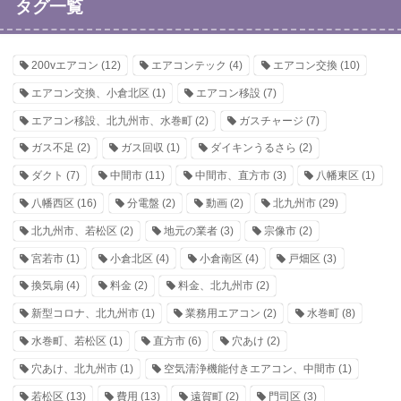
タグ一覧
200vエアコン
(12)
エアコンテック
(4)
エアコン交換
(10)
エアコン交換、小倉北区
(1)
エアコン移設
(7)
エアコン移設、北九州市、水巻町
(2)
ガスチャージ
(7)
ガス不足
(2)
ガス回収
(1)
ダイキンうるさら
(2)
ダクト
(7)
中間市
(11)
中間市、直方市
(3)
八幡東区
(1)
八幡西区
(16)
分電盤
(2)
動画
(2)
北九州市
(29)
北九州市、若松区
(2)
地元の業者
(3)
宗像市
(2)
宮若市
(1)
小倉北区
(4)
小倉南区
(4)
戸畑区
(3)
換気扇
(4)
料金
(2)
料金、北九州市
(2)
新型コロナ、北九州市
(1)
業務用エアコン
(2)
水巻町
(8)
水巻町、若松区
(1)
直方市
(6)
穴あけ
(2)
穴あけ、北九州市
(1)
空気清浄機能付きエアコン、中間市
(1)
若松区
(13)
費用
(13)
遠賀町
(2)
門司区
(3)