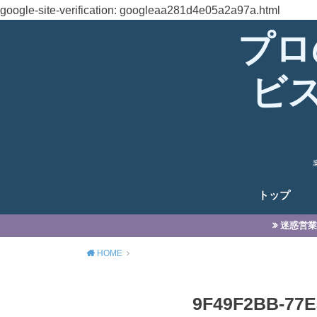
google-site-verification: googleaa281d4e05a2a97a.html
プロ
ビ
トップ
迷惑営業
HOME
9F49F2BB-77E