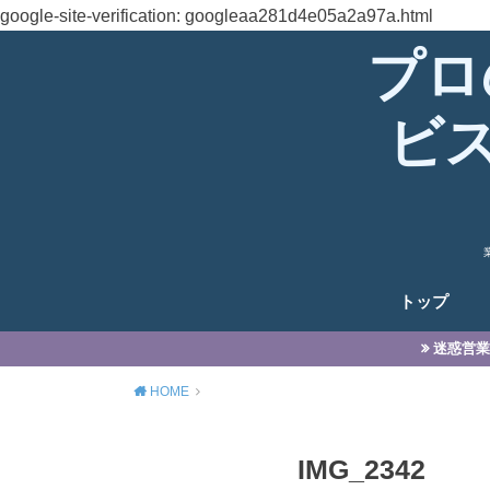
google-site-verification: googleaa281d4e05a2a97a.html
プロ
ビ
トップ
迷惑営業
HOME
IMG_2342