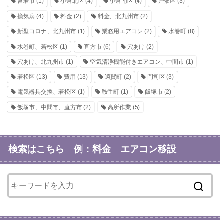
宮若市
(1)
小倉北区
(4)
小倉南区
(4)
戸畑区
(3)
換気扇
(4)
料金
(2)
料金、北九州市
(2)
新型コロナ、北九州市
(1)
業務用エアコン
(2)
水巻町
(8)
水巻町、若松区
(1)
直方市
(6)
穴あけ
(2)
穴あけ、北九州市
(1)
空気清浄機能付きエアコン、中間市
(1)
若松区
(13)
費用
(13)
遠賀町
(2)
門司区
(3)
電気器具交換、若松区
(1)
鞍手町
(1)
飯塚市
(2)
飯塚市、中間市、直方市
(2)
高所作業
(5)
検索はこちら 例：料金 エアコン移設