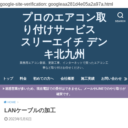
google-site-verification: googleaa281d4e05a2a97a.html
プロのエアコン取
SEARCH
り付けサービス
スリーエイチ デン
キ北九州
業務用エアコン新規、更新工事、インターネットで買ったエアコン工
事など取り付けお任せください。
トップ
料金
初めての方へ
会社概要
施工実績
お問い合わせ
迷惑営業が多いため、現在電話での受付はできません。メールやLINEでのやり取りが
確実です。
HOME
LANケーブルの加工
2023年5月6日