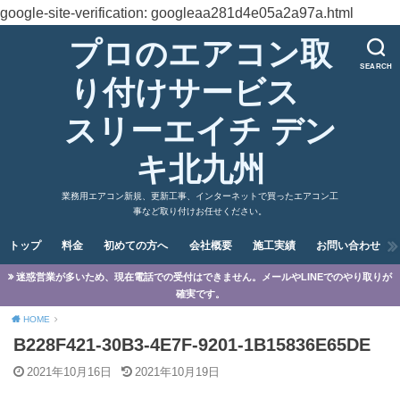
google-site-verification: googleaa281d4e05a2a97a.html
プロのエアコン取
SEARCH
り付けサービス
スリーエイチ デン
キ北九州
業務用エアコン新規、更新工事、インターネットで買ったエアコン工
事など取り付けお任せください。
トップ
料金
初めての方へ
会社概要
施工実績
お問い合わせ
迷惑営業が多いため、現在電話での受付はできません。メールやLINEでのやり取りが
確実です。
HOME
B228F421-30B3-4E7F-9201-1B15836E65DE
2021年10月16日
2021年10月19日