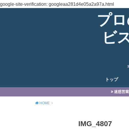
google-site-verification: googleaa281d4e05a2a97a.html
プロ
ビ
トップ
迷惑営業
HOME
IMG_4807