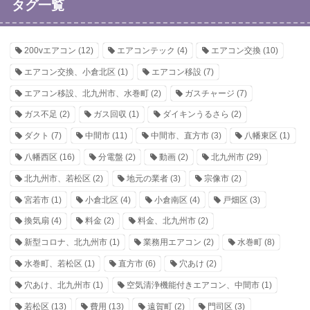
タグ一覧
200vエアコン
(12)
エアコンテック
(4)
エアコン交換
(10)
エアコン交換、小倉北区
(1)
エアコン移設
(7)
エアコン移設、北九州市、水巻町
(2)
ガスチャージ
(7)
ガス不足
(2)
ガス回収
(1)
ダイキンうるさら
(2)
ダクト
(7)
中間市
(11)
中間市、直方市
(3)
八幡東区
(1)
八幡西区
(16)
分電盤
(2)
動画
(2)
北九州市
(29)
北九州市、若松区
(2)
地元の業者
(3)
宗像市
(2)
宮若市
(1)
小倉北区
(4)
小倉南区
(4)
戸畑区
(3)
換気扇
(4)
料金
(2)
料金、北九州市
(2)
新型コロナ、北九州市
(1)
業務用エアコン
(2)
水巻町
(8)
水巻町、若松区
(1)
直方市
(6)
穴あけ
(2)
穴あけ、北九州市
(1)
空気清浄機能付きエアコン、中間市
(1)
若松区
(13)
費用
(13)
遠賀町
(2)
門司区
(3)