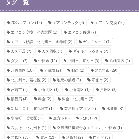
タグ一覧
200vエアコン
(12)
エアコンテック
(4)
エアコン交換
(10)
エアコン交換、小倉北区
(1)
エアコン移設
(7)
エアコン移設、北九州市、水巻町
(2)
ガスチャージ
(7)
ガス不足
(2)
ガス回収
(1)
ダイキンうるさら
(2)
ダクト
(7)
中間市
(11)
中間市、直方市
(3)
八幡東区
(1)
八幡西区
(16)
分電盤
(2)
動画
(2)
北九州市
(29)
北九州市、若松区
(2)
地元の業者
(3)
宗像市
(2)
宮若市
(1)
小倉北区
(4)
小倉南区
(4)
戸畑区
(3)
換気扇
(4)
料金
(2)
料金、北九州市
(2)
新型コロナ、北九州市
(1)
業務用エアコン
(2)
水巻町
(8)
水巻町、若松区
(1)
直方市
(6)
穴あけ
(2)
穴あけ、北九州市
(1)
空気清浄機能付きエアコン、中間市
(1)
若松区
(13)
費用
(13)
遠賀町
(2)
門司区
(3)