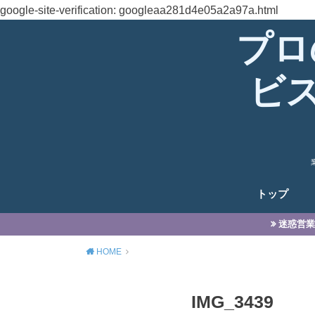
google-site-verification: googleaa281d4e05a2a97a.html
プロ
ビ
トップ
迷惑営業
HOME
IMG_3439