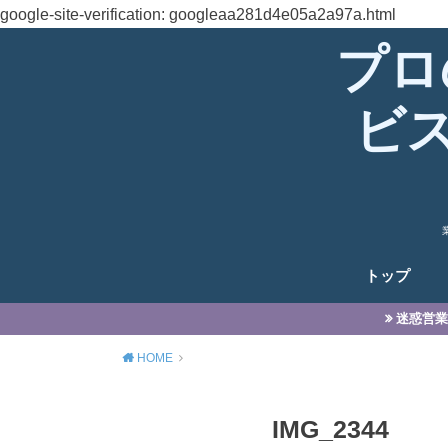
google-site-verification: googleaa281d4e05a2a97a.html
プロ
ビ
トップ
迷惑営業
HOME
IMG_2344