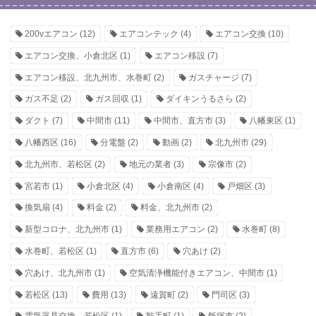
200vエアコン
(12)
エアコンテック
(4)
エアコン交換
(10)
エアコン交換、小倉北区
(1)
エアコン移設
(7)
エアコン移設、北九州市、水巻町
(2)
ガスチャージ
(7)
ガス不足
(2)
ガス回収
(1)
ダイキンうるさら
(2)
ダクト
(7)
中間市
(11)
中間市、直方市
(3)
八幡東区
(1)
八幡西区
(16)
分電盤
(2)
動画
(2)
北九州市
(29)
北九州市、若松区
(2)
地元の業者
(3)
宗像市
(2)
宮若市
(1)
小倉北区
(4)
小倉南区
(4)
戸畑区
(3)
換気扇
(4)
料金
(2)
料金、北九州市
(2)
新型コロナ、北九州市
(1)
業務用エアコン
(2)
水巻町
(8)
水巻町、若松区
(1)
直方市
(6)
穴あけ
(2)
穴あけ、北九州市
(1)
空気清浄機能付きエアコン、中間市
(1)
若松区
(13)
費用
(13)
遠賀町
(2)
門司区
(3)