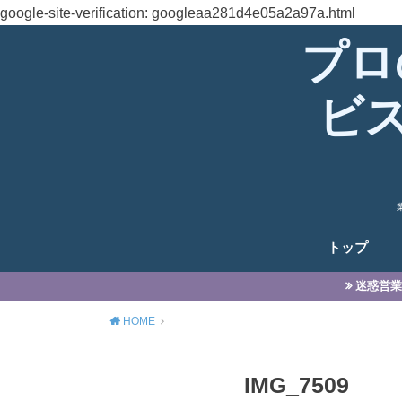
google-site-verification: googleaa281d4e05a2a97a.html
プロ
ビ
トップ
迷惑営業
HOME
IMG_7509