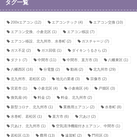
タグ一覧
200vエアコン
(12)
エアコンテック
(4)
エアコン交換
(10)
エアコン交換、小倉北区
(1)
エアコン移設
(7)
エアコン移設、北九州市、水巻町
(2)
ガスチャージ
(7)
ガス不足
(2)
ガス回収
(1)
ダイキンうるさら
(2)
ダクト
(7)
中間市
(11)
中間市、直方市
(3)
八幡東区
(1)
八幡西区
(16)
分電盤
(2)
動画
(2)
北九州市
(29)
北九州市、若松区
(2)
地元の業者
(3)
宗像市
(2)
宮若市
(1)
小倉北区
(4)
小倉南区
(4)
戸畑区
(3)
換気扇
(4)
料金
(2)
料金、北九州市
(2)
新型コロナ、北九州市
(1)
業務用エアコン
(2)
水巻町
(8)
水巻町、若松区
(1)
直方市
(6)
穴あけ
(2)
穴あけ、北九州市
(1)
空気清浄機能付きエアコン、中間市
(1)
若松区
(13)
費用
(13)
遠賀町
(2)
門司区
(3)